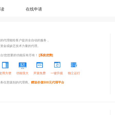
必读
在线申请
站的代理能给客户提供全自动的服务，
入资金或缺乏技术力量的代理。
台!您想要的功能应有尽有！
[系统优势]
使用方便
功能强大
开源免费
一键升级
独立运行
服务任意级别的代理商。
赠送价值500元代理平台