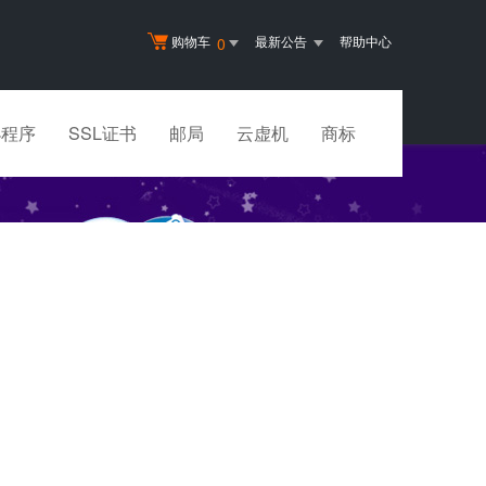
购物车
最新公告
帮助中心
0
小程序
SSL证书
邮局
云虚机
商标