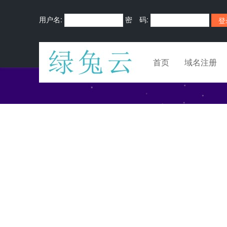
用户名:
密 码:
首页
域名注册