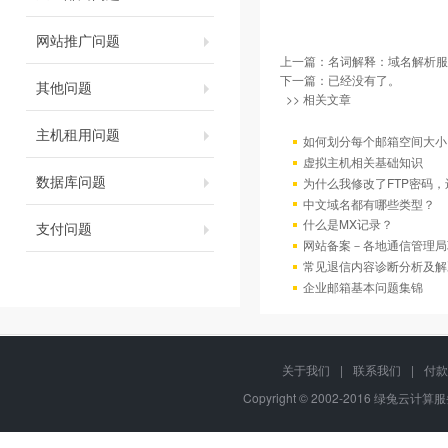
网站推广问题
上一篇：
名词解释：域名解析服
下一篇：已经没有了。
其他问题
>> 相关文章
主机租用问题
如何划分每个邮箱空间大小
虚拟主机相关基础知识
数据库问题
为什么我修改了FTP密码
中文域名都有哪些类型？
什么是MX记录？
支付问题
网站备案－各地通信管理局
常见退信内容诊断分析及解
企业邮箱基本问题集锦
关于我们
|
联系我们
|
付款
Copyright © 2002-2016 绿兔云计算服务,