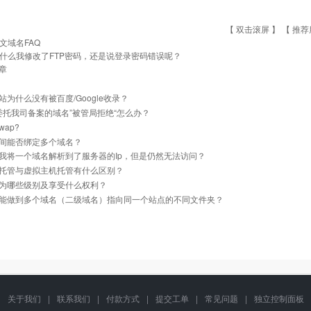
【 双击滚屏 】 【
推荐
文域名FAQ
什么我修改了FTP密码，还是说登录密码错误呢？
章
站为什么没有被百度/Google收录？
]委托我司备案的域名”被管局拒绝“怎么办？
ap?
间能否绑定多个域名？
我将一个域名解析到了服务器的Ip，但是仍然无法访问？
托管与虚拟主机托管有什么区别？
为哪些级别及享受什么权利？
能做到多个域名（二级域名）指向同一个站点的不同文件夹？
关于我们
|
联系我们
|
付款方式
|
提交工单
|
常见问题
|
独立控制面板