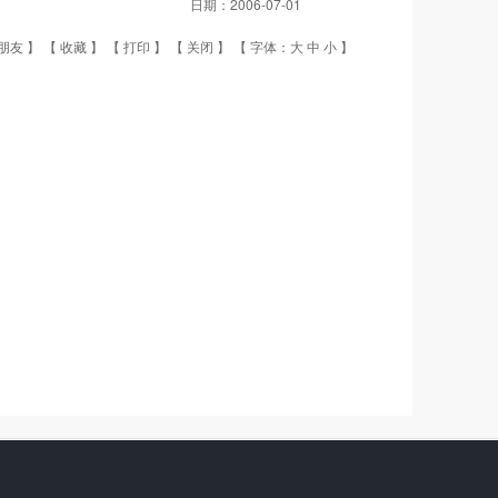
日期：
2006-07-01
朋友
】 【
收藏
】 【
打印
】 【
关闭
】 【 字体：
大
中
小
】