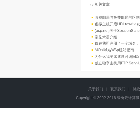
>> 相关文章
收费邮局与免费邮局的区别
虚拟主机开启URLrewrit
(asp.net)关于Session
常见术语介绍
仅在我司注册了一个域名，
MObi域名WAp建站指南
为什么我测试速度时访问双
独立独享主机用FTP Serv
关于我们
|
联系我们
|
付款
Copyright © 2002-2016 绿兔云计算服务,