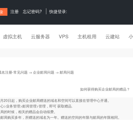
注册
忘记密码?
快捷登录:
虚拟主机
云服务器
VPS
主机租用
云建站
域名注册-常见问题
→
企业邮局问题
→ 邮局问题
如何获得购买企业邮局的赠品？
年6月20日起，购买企业邮局赠送的域名和空间可以直接在管理中心开通。
心>业务管理>邮局管理>管理，即可 获取赠品.
邮局的时候，相关的赠品会自动续费。
果邮局购买多年，所赠送的域名为一年。赠送的空间的年限与邮局的年限相同。