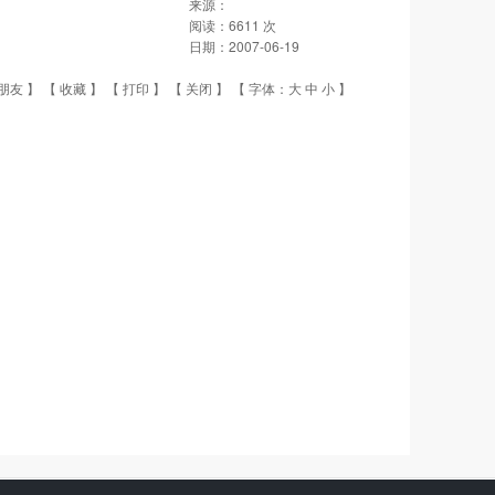
来源：
阅读：
6611
次
日期：
2007-06-19
朋友
】 【
收藏
】 【
打印
】 【
关闭
】 【 字体：
大
中
小
】