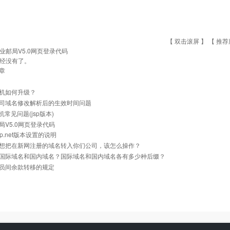
【 双击滚屏 】 【
推荐
业邮局V5.0网页登录代码
经没有了。
章
机如何升级？
司域名修改解析后的生效时间问题
主机常见问题(jsp版本)
局V5.0网页登录代码
p.net版本设置的说明
想把在新网注册的域名转入你们公司，该怎么操作？
国际域名和国内域名？国际域名和国内域名各有多少种后缀？
员间余款转移的规定