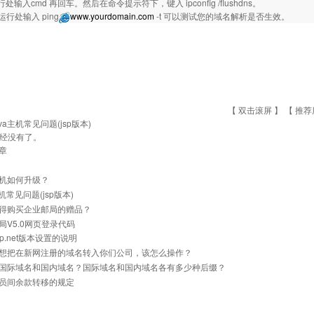
处输入cmd 再回车。然后在命令提示符下，键入 ipconfig /flushdns。
运行处输入 ping
www.yourdomain.com
-t 可以测试您的域名解析是否生效。
【 双击滚屏 】 【
推荐
ava主机常见问题(jsp版本)
经没有了。
章
机如何升级？
主机常见问题(jsp版本)
得购买企业邮局的赠品？
局V5.0网页登录代码
p.net版本设置的说明
想把在新网注册的域名转入你们公司，该怎么操作？
国际域名和国内域名？国际域名和国内域名各有多少种后缀？
员间余款转移的规定