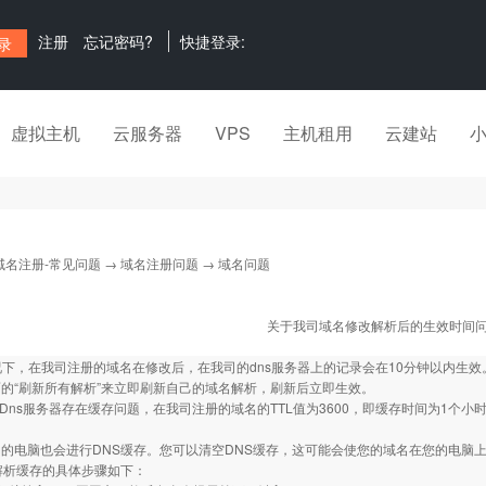
注册
忘记密码?
快捷登录:
虚拟主机
云服务器
VPS
主机租用
云建站
域名注册-常见问题
→
域名注册问题
→ 域名问题
关于我司域名修改解析后的生效时间
情况下，在我司注册的域名在修改后，在我司的dns服务器上的记录会在10分钟以内生
的“刷新所有解析”来立即刷新自己的域名解析，刷新后立即生效。
的Dns服务器存在缓存问题，在我司注册的域名的TTL值为3600，即缓存时间为1个
的电脑也会进行DNS缓存。您可以清空DNS缓存，这可能会使您的域名在您的电脑
解析缓存的具体步骤如下：