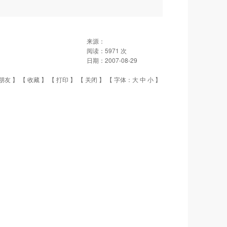
来源：
阅读：
5971
次
日期：
2007-08-29
朋友
】 【
收藏
】 【
打印
】 【
关闭
】 【 字体：
大
中
小
】