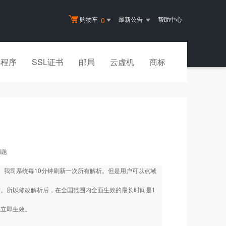
购物车
最新公告
帮助中心
0
小程序
SSL证书
邮局
云虚机
商标
问题
效。我司系统每10分钟刷新一次所有解析。但是用户可以点域
小时。所以修改解析后，在全国范围内全面生效的最长时间是1
上立即生效。